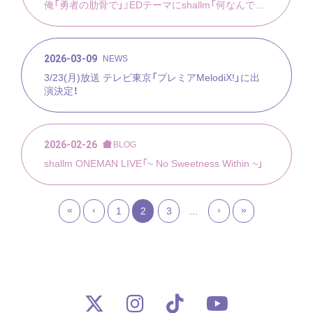
俺「勇者の肋骨で」』EDテーマにshallm「何なんです
か？」決定！さらに、アニメOP/ED主題歌アーティス
ト終活クラブ&shallmの2マンライブが6/11(木)新宿
LOFTにて開催決定！
2026-03-09
NEWS
3/23(月)放送 テレビ東京「プレミアMelodiX!」に出
演決定！
2026-02-26
BLOG
shallm ONEMAN LIVE「~ No Sweetness Within ~」
«
‹
›
»
1
2
3
...